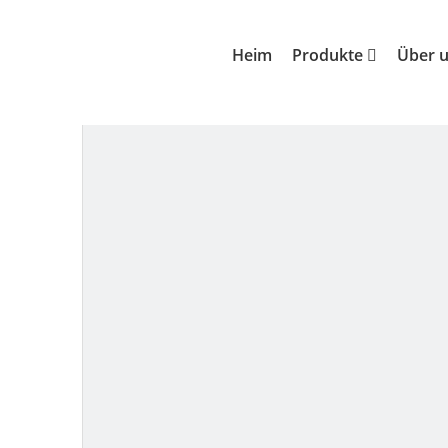
Sie sind hier:
Heim
»
Produkte
»
Ourdoor-F
Heim
Produkte
Über 