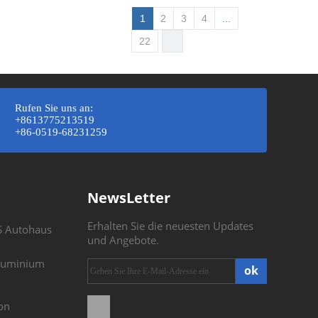
1
2
3
4
...
22
Rufen Sie uns an:
+8613775213519
+86-0519-68231259
NewsLetter
Erhalten Sie die neuesten Updates
S Autohaus
und Angebote.
Aluminium
ok
on