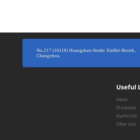
»
No.217 (10118) Huangshan-Straße XinBei-Bezirk,
Changzhou,
Useful 
Heim
Produkte
Nachricht
Über uns