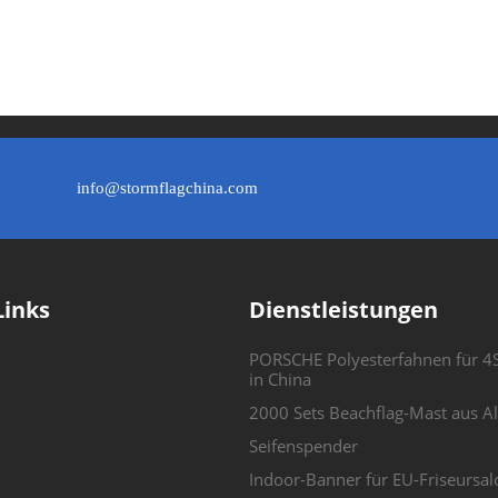
info@stormflagchina.com
Links
Dienstleistungen
PORSCHE Polyesterfahnen für 4
in China
2000 Sets Beachflag-Mast aus 
Seifenspender
Indoor-Banner für EU-Friseursal