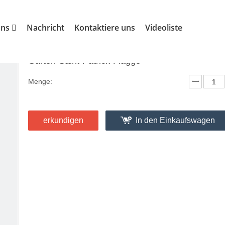
lagge
»
Gartenfahne
»
Garten-Saint-Patrick-Flagge
uns
Nachricht
Kontaktiere uns
Videoliste
Garten-Saint-Patrick-Flagge
Menge:
erkundigen
In den Einkaufswagen