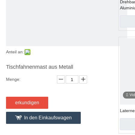
Drehbar
Alumin
Anteil an:
Tischfahnenmast aus Metall
Menge:
Vi
erkundigen
Laterne
In den Einkaufswagen