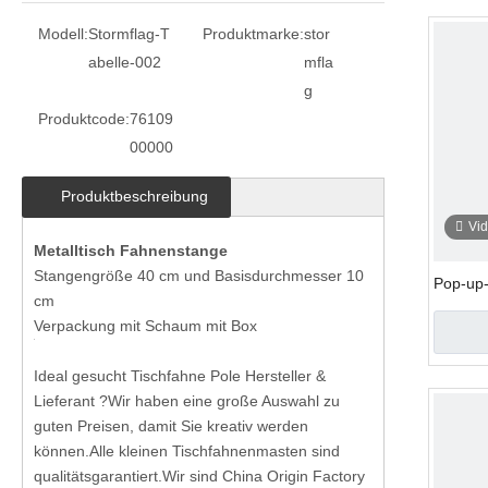
Modell:
Stormflag-T
Produktmarke:
stor
abelle-002
mfla
g
Produktcode:
76109
00000
Produktbeschreibung
Vi
Metalltisch
Fahnenstange
Stangengröße 40 cm und Basisdurchmesser 10
Pop-up
cm
Verpackung mit Schaum mit Box
Ideal gesucht
Tischfahne
Pole Hersteller &
Lieferant ?Wir haben eine große Auswahl zu
guten Preisen, damit Sie kreativ werden
können.Alle kleinen Tischfahnenmasten sind
qualitätsgarantiert.Wir sind China Origin Factory